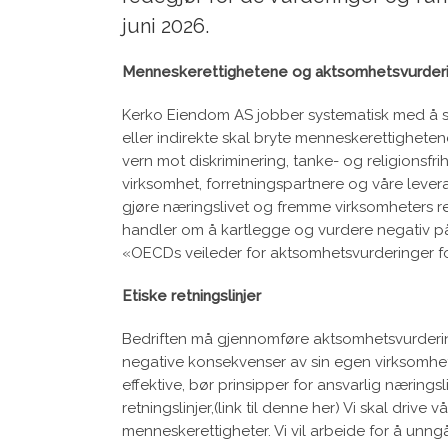
juni 2026.
Menneskerettighetene og aktsomhetsvurder
Kerko Eiendom AS jobber systematisk med å sikr
eller indirekte skal bryte menneskerettighetene.
vern mot diskriminering, tanke- og religionsfrih
virksomhet, forretningspartnere og våre lev
gjøre næringslivet og fremme virksomheters 
handler om å kartlegge og vurdere negativ påv
«OECDs veileder for aktsomhetsvurderinger for
Etiske retningslinjer
Bedriften må gjennomføre aktsomhetsvurdering
negative konsekvenser av sin egen virksomhet
effektive, bør prinsipper for ansvarlig nærings
retningslinjer,(link til denne her) Vi skal dri
menneskerettigheter. Vi vil arbeide for å unn