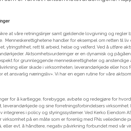
inger
e at våre retningslinjer samt gjeldende lovgivning og regler blir
 Menneskerettighetene handler for eksempel om retten til liv og sikk
et, ytringsfrihet, rett til arbeid, helse og velferd. Ved å utføre 
erandørkjeder. Aktsomhetsvurderinger er en dynamisk og pågåen
respekt for grunnleggende menneskerettigheter og anstendige 
irkning eller skade i virksomheten, leverandørkjede eller hos 
 et ansvarlig næringsliv». Vi har en egen rutine for våre aktso
er for å kartlegge, forebygge, avbøte og redegjøre for hvorda
, leverandørkjede og sine forretningsforbindelsers virksomhet.
liv integreres i policy og styringssystemer. Ved Kerko Eiendom AS
ve vår virksomhet på en måte som er forenlig med FNs veiledende p
gå, eller evt. å håndtere, negativ påvirkning forbundet med vår 