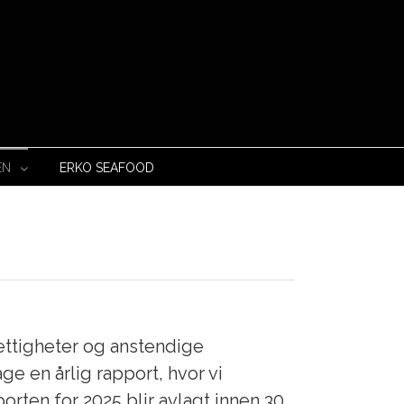
EN
ERKO SEAFOOD
ttigheter og anstendige
ge en årlig rapport, hvor vi
rten for 2025 blir avlagt innen 30