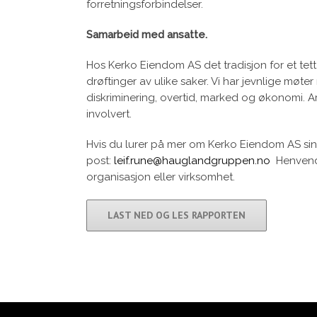
forretningsforbindelser.
Samarbeid med ansatte.
Hos Kerko Eiendom AS det tradisjon for et tet
drøftinger av ulike saker. Vi har jevnlige møt
diskriminering, overtid, marked og økonomi. 
involvert.
Hvis du lurer på mer om Kerko Eiendom AS si
post:
leif.rune@hauglandgruppen.no
Henvende
organisasjon eller virksomhet.
LAST NED OG LES RAPPORTEN