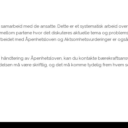
t samarbeid med de ansatte. Dette er et systematisk arbeid ove
er mellom partene hvor det diskuteres aktuelle tema og problemst
Arbeidet med Åpenhetsloven og Aktsomhetsvurderinger er også et
n håndtering av Åpenhetsloven, kan du kontakte bærekraftsansv
lsen må være skriftlig, og det må komme tydelig frem hvem s