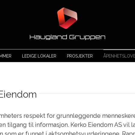
OMMER
LEDIGE LOKALER
PROSJEKTER
ÅPENHETSLOV
 Eiendom
mheters respekt for grunnleggende menneskere
 tilgang til informasjon. Kerko Eiendom AS vil la
n som er funnet i aktsomhetsvurderingene. Rappo