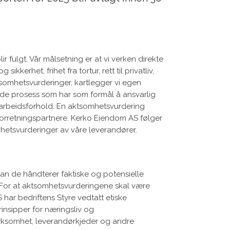
 fulgt. Vår målsetning er at vi verken direkte
erhet, frihet fra tortur, rett til privatliv,
aktsomhetsvurderinger, kartlegger vi egen
de prosess som har som formål å ansvarlig
arbeidsforhold. En aktsomhetsvurdering
forretningspartnere. Kerko Eiendom AS følger
mhetsvurderinger av våre leverandører.
n de håndterer faktiske og potensielle
 For at aktsomhetsvurderingene skal være
 har bedriftens Styre vedtatt etiske
rinsipper for næringsliv og
virksomhet, leverandørkjeder og andre