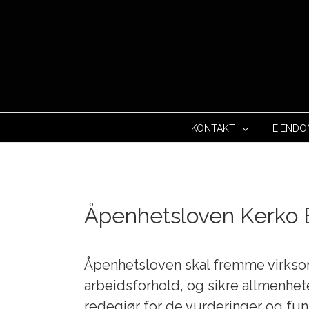
KONTAKT
EIEND
Åpenhetsloven Kerko
Åpenhetsloven skal fremme virkso
arbeidsforhold, og sikre allmenheten
redegjør for de vurderinger og fun