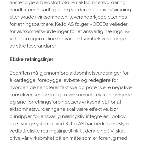
anstendige arbeidsforhold. En aktsomhetsvurdering
handler om å kartlegge og vurdere negativ påvirkning
eller skade i virksomheten, leverandørkjede eller hos
forretningspartnere. Kello AS følger «OECDs veileder
for aktsomhetsvurderinger for et ansvarlig næringsliv».
Vi har en egen rutine for våre aktsomhetsvurderinger
av våre leverandører.
Etiske retningslinjer
Bedriften må gjennomføre aktsomhetsvurderinger for
å kartlegge, forebygge, avbøte og redegjøre for
hvordan de håndterer faktiske og potensielle negative
konsekvenser av sin egen virksomhet, leverandørkjede
og sine forretningsforbindelsers virksomhet. For at
aktsomhetsvurderingene skal være effektive, bør
prinsipper for ansvarlig næringsliv integreres i policy
og styringssystemer. Ved Kello AS har bedriftens Styre
vedtatt etiske retningslinjer,(link til denne her) Vi skal
drive vår virksomhet på en måte som er forenlig med