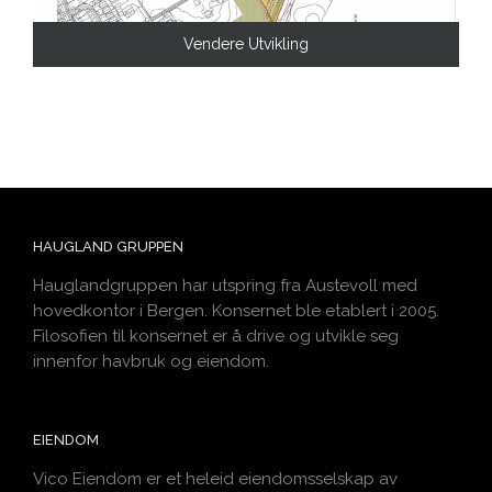
Vendere Utvikling
HAUGLAND GRUPPEN
Hauglandgruppen har utspring fra Austevoll med
hovedkontor i Bergen. Konsernet ble etablert i 2005.
Filosofien til konsernet er å drive og utvikle seg
innenfor havbruk og eiendom.
EIENDOM
Vico Eiendom er et heleid eiendomsselskap av